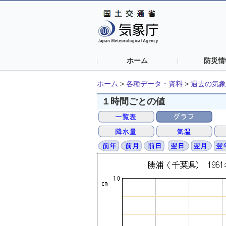
ホーム
防災情
ホーム
>
各種データ・資料
>
過去の気象
１時間ごとの値