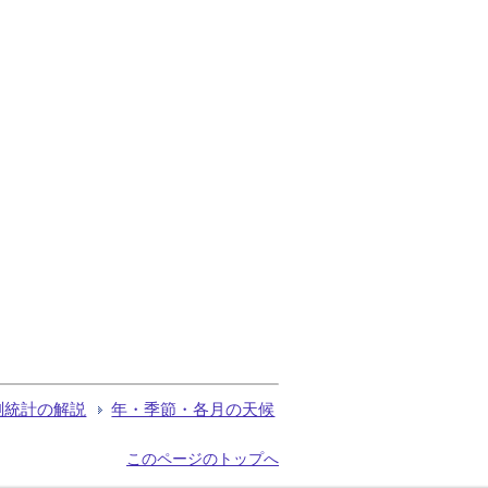
測統計の解説
年・季節・各月の天候
このページのトップへ