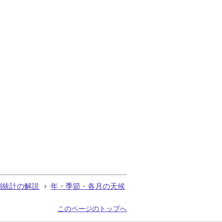
測統計の解説
年・季節・各月の天候
このページのトップへ