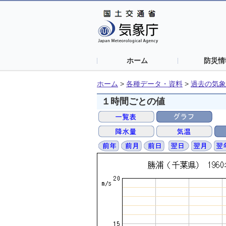
ホーム
防災情
ホーム
>
各種データ・資料
>
過去の気象
１時間ごとの値