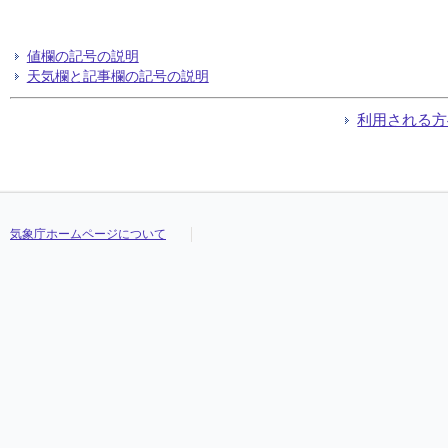
値欄の記号の説明
天気欄と記事欄の記号の説明
利用される方
気象庁ホームページについて