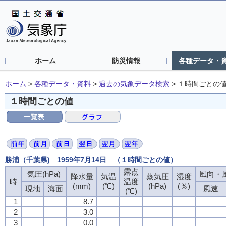
ホーム
防災情報
各種データ・
ホーム
>
各種データ・資料
>
過去の気象データ検索
>
１時間ごとの
１時間ごとの値
勝浦（千葉県) 1959年7月14日 （１時間ごとの値）
露点
気圧(hPa)
風向・風
降水量
気温
蒸気圧
湿度
時
温度
(mm)
(℃)
(hPa)
(％)
現地
海面
風速
(℃)
1
8.7
2
3.0
3
0.0