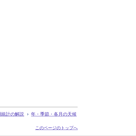
測統計の解説
年・季節・各月の天候
このページのトップへ