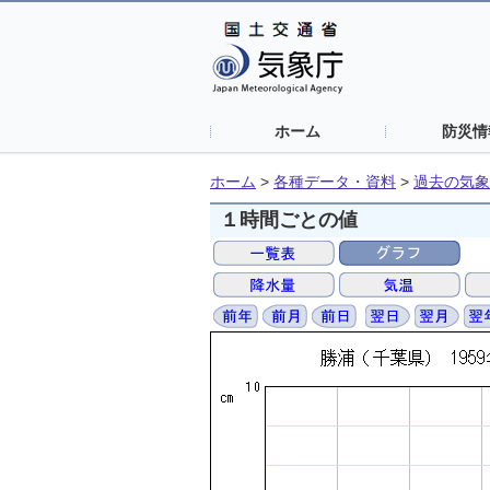
ホーム
防災情
ホーム
>
各種データ・資料
>
過去の気象
１時間ごとの値