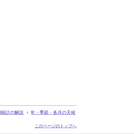
測統計の解説
年・季節・各月の天候
このページのトップへ