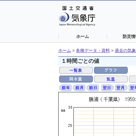
ホーム
防災情
ホーム
>
各種データ・資料
>
過去の気象
１時間ごとの値