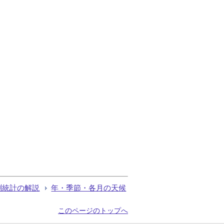
測統計の解説
年・季節・各月の天候
このページのトップへ