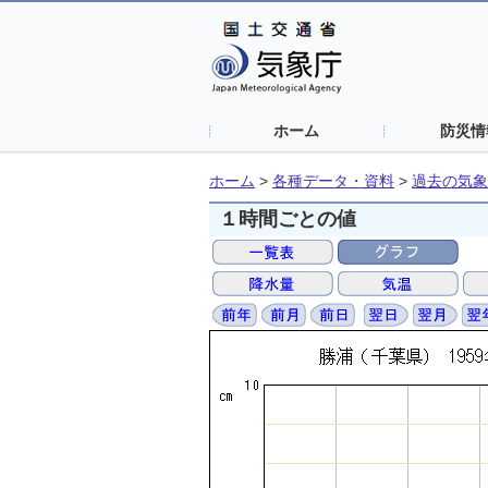
ホーム
防災情
ホーム
>
各種データ・資料
>
過去の気象
１時間ごとの値