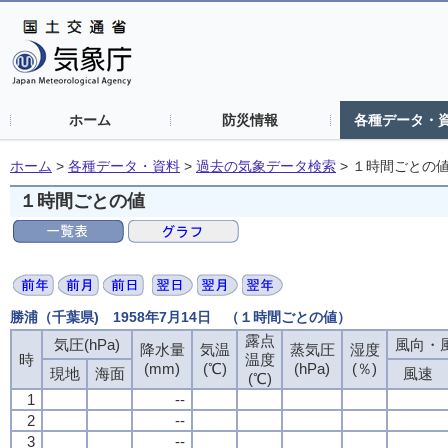
ホーム
防災情報
各種データ・
ホーム
>
各種データ・資料
>
過去の気象データ検索
>
１時間ごとの
１時間ごとの値
勝浦（千葉県) 1958年7月14日 （１時間ごとの値）
露点
気圧(hPa)
風向・風
降水量
気温
蒸気圧
湿度
時
温度
(mm)
(℃)
(hPa)
(％)
現地
海面
風速
(℃)
1
--
2
--
3
--