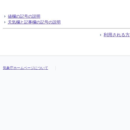
値欄の記号の説明
天気欄と記事欄の記号の説明
利用される方
気象庁ホームページについて