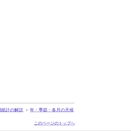
測統計の解説
年・季節・各月の天候
このページのトップへ