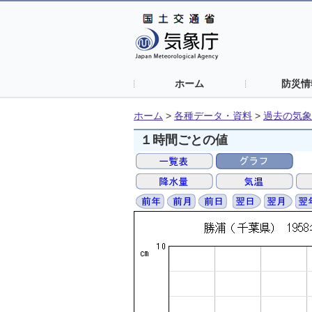
ホーム
防災情
ホーム
>
各種データ・資料
>
過去の気象
１時間ごとの値