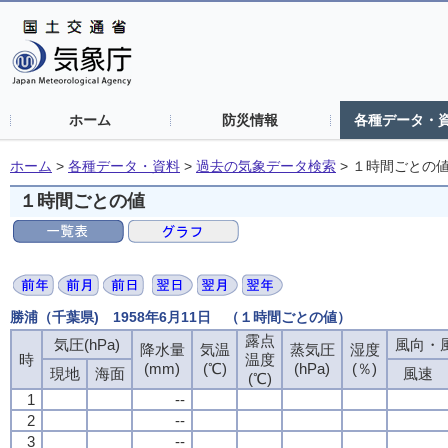
ホーム
防災情報
各種データ・
ホーム
>
各種データ・資料
>
過去の気象データ検索
>
１時間ごとの
１時間ごとの値
勝浦（千葉県) 1958年6月11日 （１時間ごとの値）
露点
露点
露点
露点
気圧(hPa)
気圧(hPa)
気圧(hPa)
気圧(hPa)
風向・風
風向・風
風向・風
風向・風
降水量
降水量
降水量
降水量
気温
気温
気温
気温
蒸気圧
蒸気圧
蒸気圧
蒸気圧
湿度
湿度
湿度
湿度
時
時
時
時
温度
温度
温度
温度
(mm)
(mm)
(mm)
(mm)
(℃)
(℃)
(℃)
(℃)
(hPa)
(hPa)
(hPa)
(hPa)
(％)
(％)
(％)
(％)
現地
現地
現地
現地
海面
海面
海面
海面
風速
風速
風速
風速
(℃)
(℃)
(℃)
(℃)
1
1
1
1
--
--
--
--
2
2
2
2
--
--
--
--
3
3
3
3
--
--
--
--