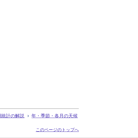
測統計の解説
年・季節・各月の天候
このページのトップへ