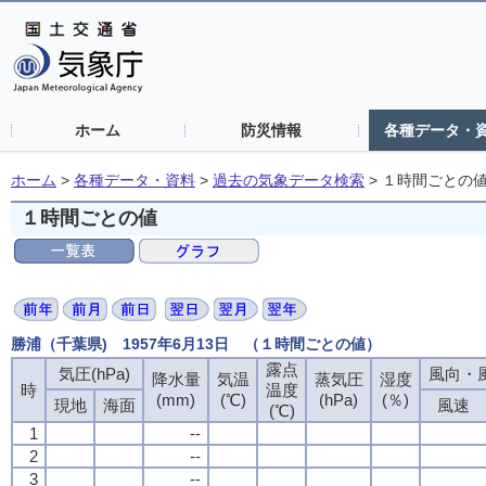
ホーム
防災情報
各種データ・
ホーム
>
各種データ・資料
>
過去の気象データ検索
>
１時間ごとの
１時間ごとの値
勝浦（千葉県) 1957年6月13日 （１時間ごとの値）
露点
露点
露点
露点
気圧(hPa)
気圧(hPa)
気圧(hPa)
気圧(hPa)
風向・風
風向・風
風向・風
風向・風
降水量
降水量
降水量
降水量
気温
気温
気温
気温
蒸気圧
蒸気圧
蒸気圧
蒸気圧
湿度
湿度
湿度
湿度
時
時
時
時
温度
温度
温度
温度
(mm)
(mm)
(mm)
(mm)
(℃)
(℃)
(℃)
(℃)
(hPa)
(hPa)
(hPa)
(hPa)
(％)
(％)
(％)
(％)
現地
現地
現地
現地
海面
海面
海面
海面
風速
風速
風速
風速
(℃)
(℃)
(℃)
(℃)
1
1
1
1
--
--
--
--
2
2
2
2
--
--
--
--
3
3
3
3
--
--
--
--