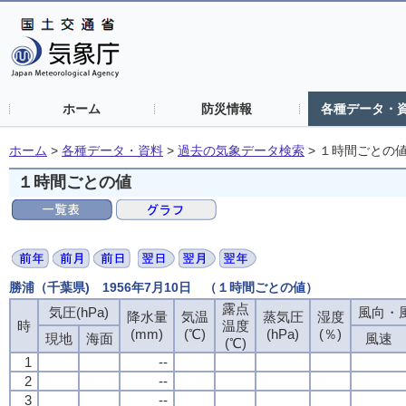
ホーム
防災情報
各種データ・
ホーム
>
各種データ・資料
>
過去の気象データ検索
>
１時間ごとの
１時間ごとの値
勝浦（千葉県) 1956年7月10日 （１時間ごとの値）
露点
露点
露点
露点
気圧(hPa)
気圧(hPa)
気圧(hPa)
気圧(hPa)
風向・風
風向・風
風向・風
風向・風
降水量
降水量
降水量
降水量
気温
気温
気温
気温
蒸気圧
蒸気圧
蒸気圧
蒸気圧
湿度
湿度
湿度
湿度
時
時
時
時
温度
温度
温度
温度
(mm)
(mm)
(mm)
(mm)
(℃)
(℃)
(℃)
(℃)
(hPa)
(hPa)
(hPa)
(hPa)
(％)
(％)
(％)
(％)
現地
現地
現地
現地
海面
海面
海面
海面
風速
風速
風速
風速
(℃)
(℃)
(℃)
(℃)
1
1
1
1
--
--
--
--
2
2
2
2
--
--
--
--
3
3
3
3
--
--
--
--