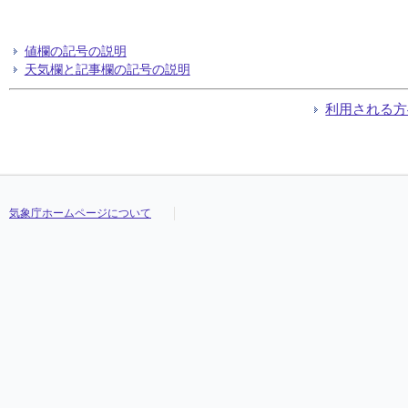
値欄の記号の説明
天気欄と記事欄の記号の説明
利用される方
気象庁ホームページについて