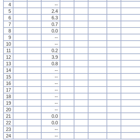
4
--
5
2.4
6
6.3
7
0.7
8
0.0
9
--
10
--
11
0.2
12
3.9
13
0.8
14
--
15
--
16
--
17
--
18
--
19
--
20
--
21
0.0
22
0.0
23
--
24
--