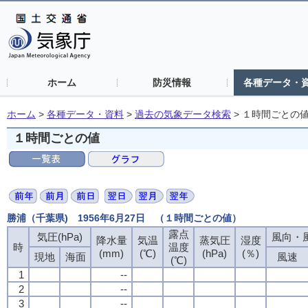
ホーム
防災情報
各種データ・
ホーム
>
各種データ・資料
>
過去の気象データ検索
>
１時間ごとの
１時間ごとの値
勝浦（千葉県) 1956年6月27日 （１時間ごとの値）
露点
気圧(hPa)
風向・風
降水量
気温
蒸気圧
湿度
時
温度
(mm)
(℃)
(hPa)
(％)
現地
海面
風速
(℃)
1
--
2
--
3
--