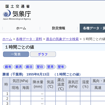
ホーム
防災情報
各種データ・
ホーム
>
各種データ・資料
>
過去の気象データ検索
>
１時間ごとの
１時間ごとの値
勝浦（千葉県) 1955年8月13日 （１時間ごとの値）
露点
露点
露点
露点
気圧(hPa)
気圧(hPa)
気圧(hPa)
気圧(hPa)
風向・風
風向・風
風向・風
風向・風
降水量
降水量
降水量
降水量
気温
気温
気温
気温
蒸気圧
蒸気圧
蒸気圧
蒸気圧
湿度
湿度
湿度
湿度
時
時
時
時
温度
温度
温度
温度
(mm)
(mm)
(mm)
(mm)
(℃)
(℃)
(℃)
(℃)
(hPa)
(hPa)
(hPa)
(hPa)
(％)
(％)
(％)
(％)
現地
現地
現地
現地
海面
海面
海面
海面
風速
風速
風速
風速
(℃)
(℃)
(℃)
(℃)
1
1
1
1
--
--
--
--
2
2
2
2
--
--
--
--
3
3
3
3
--
--
--
--