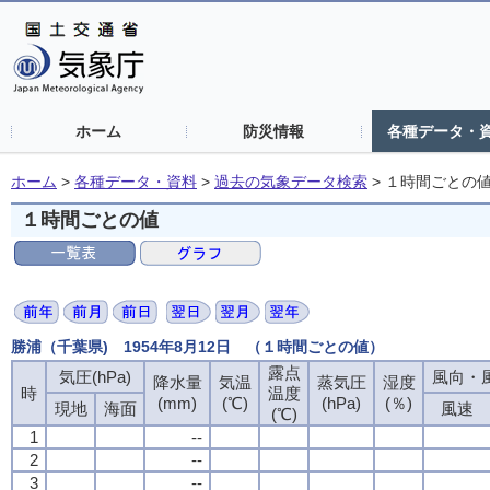
ホーム
防災情報
各種データ・
ホーム
>
各種データ・資料
>
過去の気象データ検索
>
１時間ごとの
１時間ごとの値
勝浦（千葉県) 1954年8月12日 （１時間ごとの値）
露点
露点
露点
露点
気圧(hPa)
気圧(hPa)
気圧(hPa)
気圧(hPa)
風向・風
風向・風
風向・風
風向・風
降水量
降水量
降水量
降水量
気温
気温
気温
気温
蒸気圧
蒸気圧
蒸気圧
蒸気圧
湿度
湿度
湿度
湿度
時
時
時
時
温度
温度
温度
温度
(mm)
(mm)
(mm)
(mm)
(℃)
(℃)
(℃)
(℃)
(hPa)
(hPa)
(hPa)
(hPa)
(％)
(％)
(％)
(％)
現地
現地
現地
現地
海面
海面
海面
海面
風速
風速
風速
風速
(℃)
(℃)
(℃)
(℃)
1
1
1
1
--
--
--
--
2
2
2
2
--
--
--
--
3
3
3
3
--
--
--
--