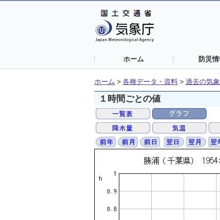
ホーム
防災情
ホーム
>
各種データ・資料
>
過去の気象
１時間ごとの値