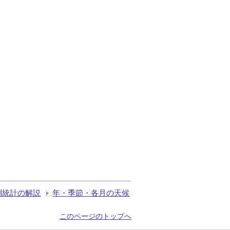
測統計の解説
年・季節・各月の天候
このページのトップへ