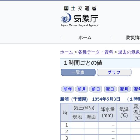
ホーム
防災情
ホーム
>
各種データ・資料
>
過去の気象
１時間ごとの値
勝浦（千葉県) 1954年5月3日 （１
露
気圧(hPa)
降水量
気温
時
温
(mm)
(℃)
現地
海面
(℃
1
--
2
--
3
--