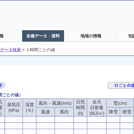
報
各種データ・資料
地域の情報
知
データ検索
>
１時間ごとの値
時間ごとの値）
点
日照
全天
風向・風速(m/s)
雪(cm)
蒸気圧
湿度
度
時間
日射量
(hPa)
(％)
風速
風向
降雪
積雪
)
(h)
(MJ/㎡)