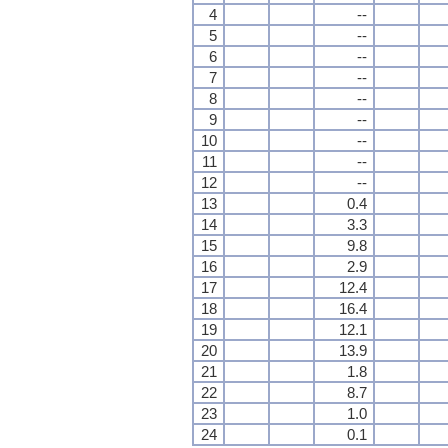
4
--
5
--
6
--
7
--
8
--
9
--
10
--
11
--
12
--
13
0.4
14
3.3
15
9.8
16
2.9
17
12.4
18
16.4
19
12.1
20
13.9
21
1.8
22
8.7
23
1.0
24
0.1