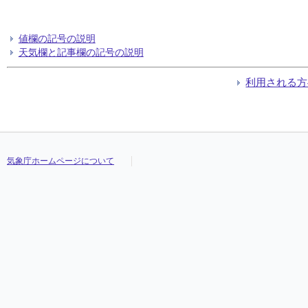
値欄の記号の説明
天気欄と記事欄の記号の説明
利用される方
気象庁ホームページについて