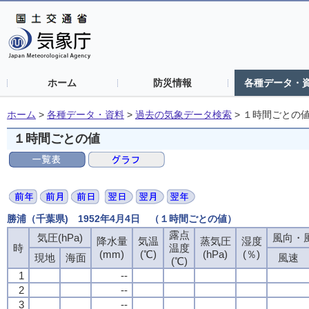
ホーム
防災情報
各種データ・
ホーム
>
各種データ・資料
>
過去の気象データ検索
>
１時間ごとの
１時間ごとの値
勝浦（千葉県) 1952年4月4日 （１時間ごとの値）
露点
気圧(hPa)
風向・風
降水量
気温
蒸気圧
湿度
時
温度
(mm)
(℃)
(hPa)
(％)
現地
海面
風速
(℃)
1
--
2
--
3
--