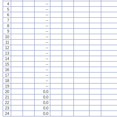
4
--
5
--
6
--
7
--
8
--
9
--
10
--
11
--
12
--
13
--
14
--
15
--
16
--
17
--
18
--
19
--
20
0.0
21
0.0
22
0.0
23
0.0
24
0.0