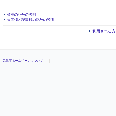
値欄の記号の説明
天気欄と記事欄の記号の説明
利用される方
気象庁ホームページについて