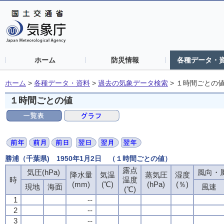
ホーム
防災情報
各種データ・
ホーム
>
各種データ・資料
>
過去の気象データ検索
>
１時間ごとの
１時間ごとの値
勝浦（千葉県) 1950年1月2日 （１時間ごとの値）
露点
気圧(hPa)
風向・風
降水量
気温
蒸気圧
湿度
時
温度
(mm)
(℃)
(hPa)
(％)
現地
海面
風速
(℃)
1
--
2
--
3
--