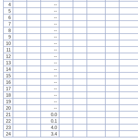
4
--
5
--
6
--
7
--
8
--
9
--
10
--
11
--
12
--
13
--
14
--
15
--
16
--
17
--
18
--
19
--
20
--
21
0.0
22
0.1
23
4.0
24
3.4