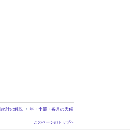
測統計の解説
年・季節・各月の天候
このページのトップへ