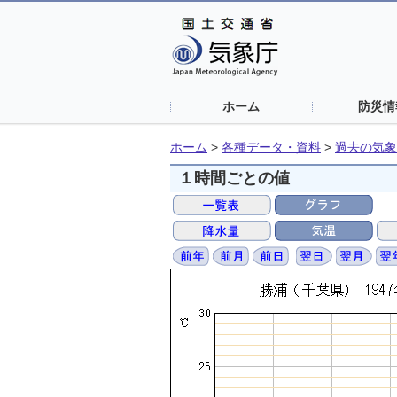
ホーム
防災情
ホーム
>
各種データ・資料
>
過去の気象
１時間ごとの値