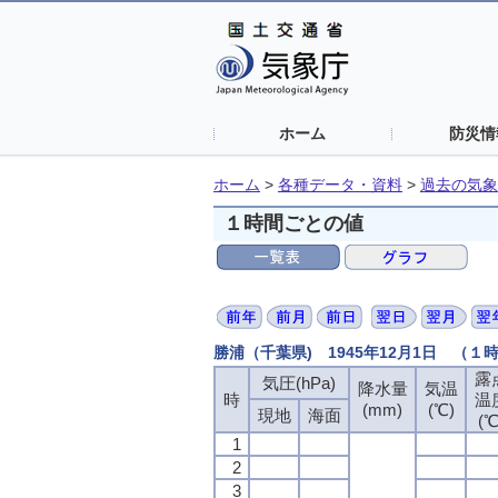
ホーム
防災情
ホーム
>
各種データ・資料
>
過去の気象
１時間ごとの値
勝浦（千葉県) 1945年12月1日 （１
露
気圧(hPa)
降水量
気温
時
温
(mm)
(℃)
現地
海面
(℃
1
2
3