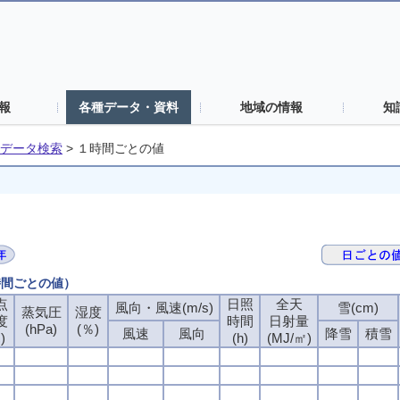
報
各種データ・資料
地域の情報
知
データ検索
>
１時間ごとの値
時間ごとの値）
点
日照
全天
風向・風速(m/s)
雪(cm)
蒸気圧
湿度
度
時間
日射量
(hPa)
(％)
風速
風向
降雪
積雪
)
(h)
(MJ/㎡)