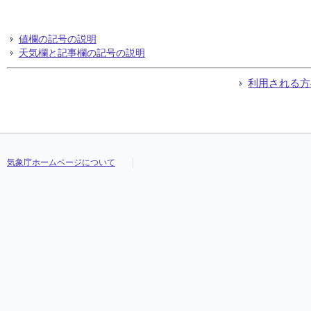
値欄の記号の説明
天気欄と記事欄の記号の説明
利用される方
気象庁ホームページについて