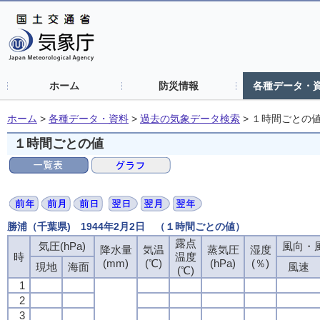
ホーム
防災情報
各種データ・
ホーム
>
各種データ・資料
>
過去の気象データ検索
>
１時間ごとの
１時間ごとの値
勝浦（千葉県) 1944年2月2日 （１時間ごとの値）
露点
気圧(hPa)
風向・風
降水量
気温
蒸気圧
湿度
時
温度
(mm)
(℃)
(hPa)
(％)
現地
海面
風速
(℃)
1
2
3