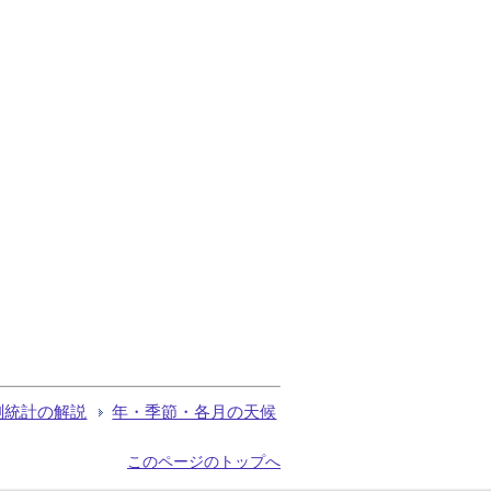
測統計の解説
年・季節・各月の天候
このページのトップへ