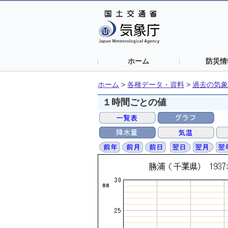
ホーム
防災情
ホーム
>
各種データ・資料
>
過去の気象
１時間ごとの値