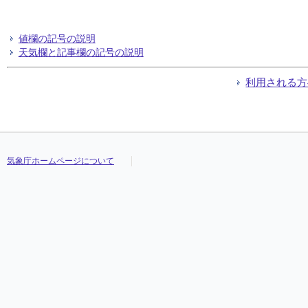
値欄の記号の説明
天気欄と記事欄の記号の説明
利用される方
気象庁ホームページについて