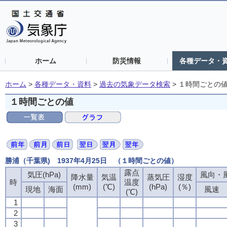
ホーム
防災情報
各種データ・
ホーム
>
各種データ・資料
>
過去の気象データ検索
>
１時間ごとの
１時間ごとの値
勝浦（千葉県) 1937年4月25日 （１時間ごとの値）
露点
気圧(hPa)
風向・風
降水量
気温
蒸気圧
湿度
時
温度
(mm)
(℃)
(hPa)
(％)
現地
海面
風速
(℃)
1
2
3