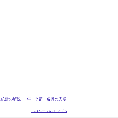
測統計の解説
年・季節・各月の天候
このページのトップへ