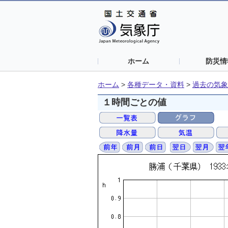
ホーム
防災情
ホーム
>
各種データ・資料
>
過去の気象
１時間ごとの値