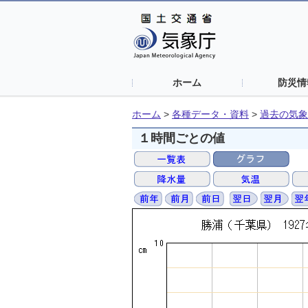
ホーム
防災情
ホーム
>
各種データ・資料
>
過去の気象
１時間ごとの値