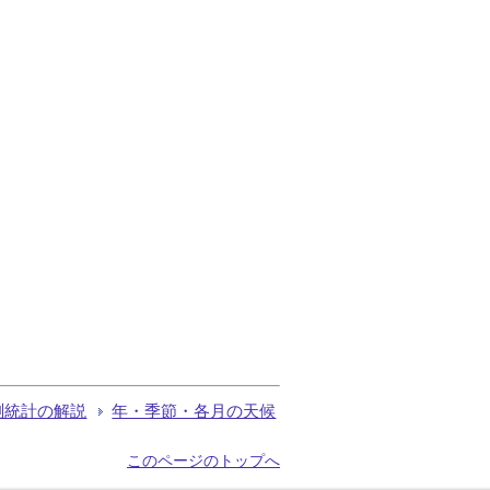
測統計の解説
年・季節・各月の天候
このページのトップへ