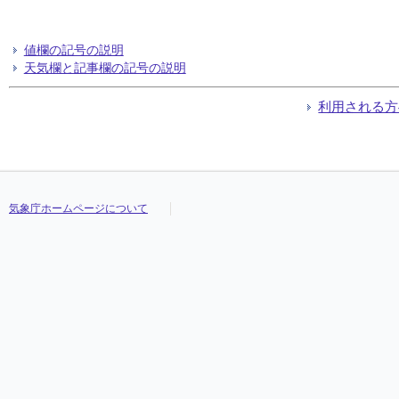
値欄の記号の説明
天気欄と記事欄の記号の説明
利用される方
気象庁ホームページについて