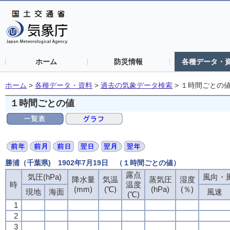
ホーム
防災情報
各種データ・
ホーム
>
各種データ・資料
>
過去の気象データ検索
>
１時間ごとの
１時間ごとの値
勝浦（千葉県) 1902年7月19日 （１時間ごとの値）
露点
気圧(hPa)
風向・風
降水量
気温
蒸気圧
湿度
時
温度
(mm)
(℃)
(hPa)
(％)
現地
海面
風速
(℃)
1
2
3