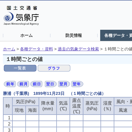
ホーム
防災情報
各種データ・
ホーム
>
各種データ・資料
>
過去の気象データ検索
>
１時間ごとの
１時間ごとの値
勝浦（千葉県) 1899年11月23日 （１時間ごとの値）
露点
気圧(hPa)
風向・風
降水量
気温
蒸気圧
湿度
時
温度
(mm)
(℃)
(hPa)
(％)
現地
海面
風速
(℃)
1
2
3