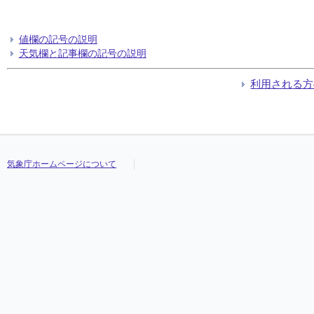
値欄の記号の説明
天気欄と記事欄の記号の説明
利用される方
気象庁ホームページについて