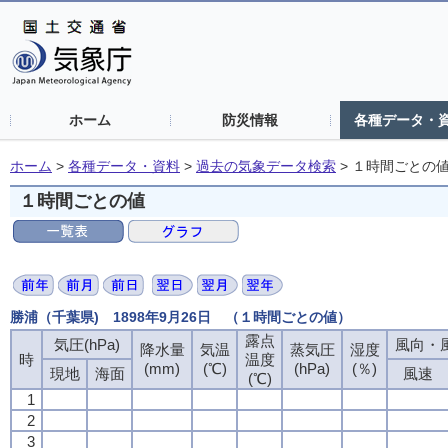
ホーム
防災情報
各種データ・
ホーム
>
各種データ・資料
>
過去の気象データ検索
>
１時間ごとの
１時間ごとの値
勝浦（千葉県) 1898年9月26日 （１時間ごとの値）
露点
露点
露点
露点
気圧(hPa)
気圧(hPa)
気圧(hPa)
気圧(hPa)
風向・風
風向・風
風向・風
風向・風
降水量
降水量
降水量
降水量
気温
気温
気温
気温
蒸気圧
蒸気圧
蒸気圧
蒸気圧
湿度
湿度
湿度
湿度
時
時
時
時
温度
温度
温度
温度
(mm)
(mm)
(mm)
(mm)
(℃)
(℃)
(℃)
(℃)
(hPa)
(hPa)
(hPa)
(hPa)
(％)
(％)
(％)
(％)
現地
現地
現地
現地
海面
海面
海面
海面
風速
風速
風速
風速
(℃)
(℃)
(℃)
(℃)
1
1
1
1
2
2
2
2
3
3
3
3