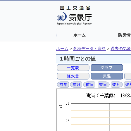
ホーム
防災情
ホーム
>
各種データ・資料
>
過去の気象
１時間ごとの値