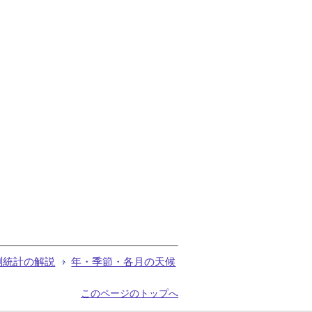
測統計の解説
年・季節・各月の天候
このページのトップへ