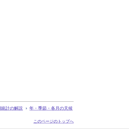
測統計の解説
年・季節・各月の天候
このページのトップへ