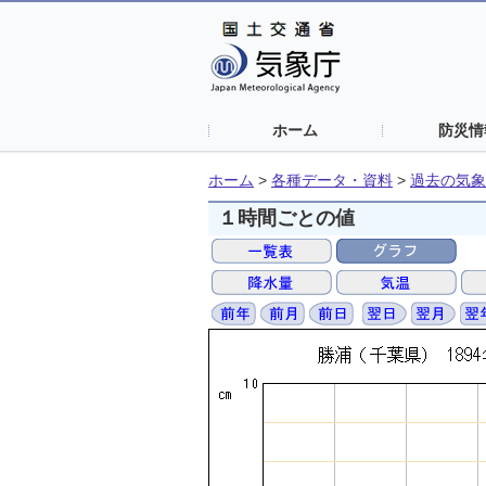
ホーム
防災情
ホーム
>
各種データ・資料
>
過去の気象
１時間ごとの値