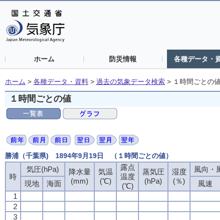
ホーム
防災情報
各種データ・
ホーム
>
各種データ・資料
>
過去の気象データ検索
>
１時間ごとの
１時間ごとの値
勝浦（千葉県) 1894年9月19日 （１時間ごとの値）
露点
気圧(hPa)
風向・風
降水量
気温
蒸気圧
湿度
時
温度
(mm)
(℃)
(hPa)
(％)
現地
海面
風速
(℃)
1
2
3