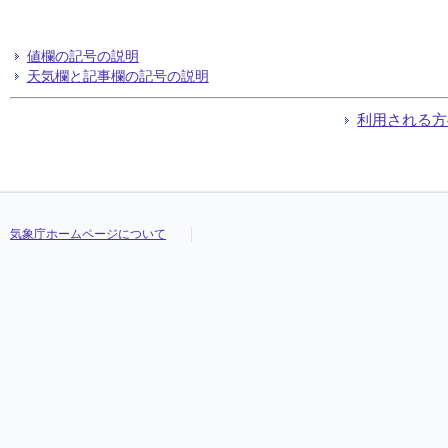
値欄の記号の説明
天気欄と記事欄の記号の説明
利用される方
気象庁ホームページについて