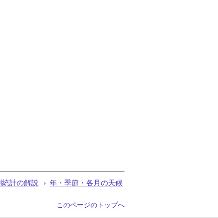
測統計の解説
年・季節・各月の天候
このページのトップへ