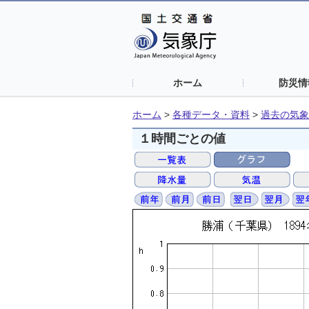
ホーム
防災情
ホーム
>
各種データ・資料
>
過去の気象
１時間ごとの値