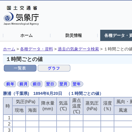
ホーム
防災情報
各種データ・
ホーム
>
各種データ・資料
>
過去の気象データ検索
>
１時間ごとの
１時間ごとの値
勝浦（千葉県) 1894年6月20日 （１時間ごとの値）
露点
露点
露点
露点
気圧(hPa)
気圧(hPa)
気圧(hPa)
気圧(hPa)
風向・風
風向・風
風向・風
風向・風
降水量
降水量
降水量
降水量
気温
気温
気温
気温
蒸気圧
蒸気圧
蒸気圧
蒸気圧
湿度
湿度
湿度
湿度
時
時
時
時
温度
温度
温度
温度
(mm)
(mm)
(mm)
(mm)
(℃)
(℃)
(℃)
(℃)
(hPa)
(hPa)
(hPa)
(hPa)
(％)
(％)
(％)
(％)
現地
現地
現地
現地
海面
海面
海面
海面
風速
風速
風速
風速
(℃)
(℃)
(℃)
(℃)
1
1
1
1
2
2
2
2
3
3
3
3