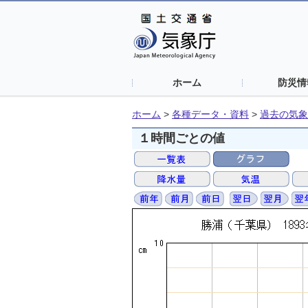
ホーム
防災情
ホーム
>
各種データ・資料
>
過去の気象
１時間ごとの値