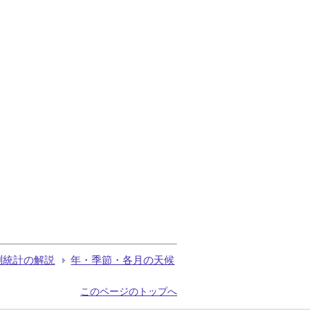
測統計の解説
年・季節・各月の天候
このページのトップへ