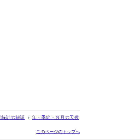
測統計の解説
年・季節・各月の天候
このページのトップへ