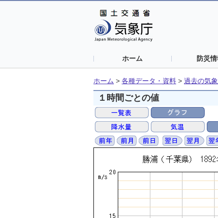
ホーム
防災情
ホーム
>
各種データ・資料
>
過去の気象
１時間ごとの値