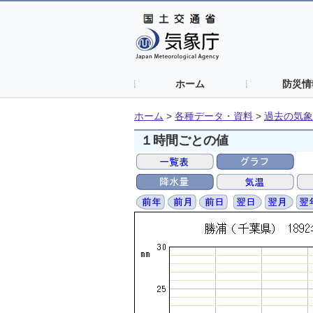
ホーム
防災情
ホーム
>
各種データ・資料
>
過去の気象
１時間ごとの値