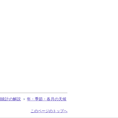
測統計の解説
年・季節・各月の天候
このページのトップへ