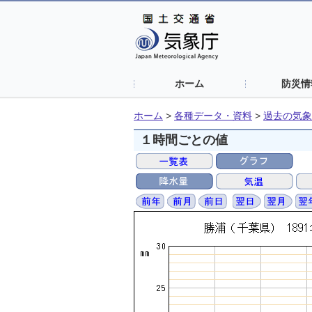
ホーム
防災情
ホーム
>
各種データ・資料
>
過去の気象
１時間ごとの値