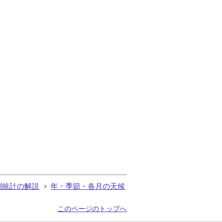
測統計の解説
年・季節・各月の天候
このページのトップへ