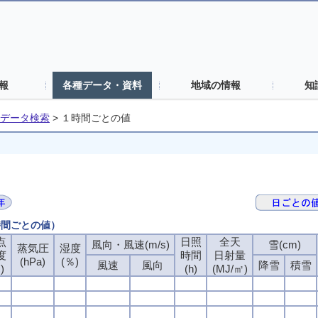
報
各種データ・資料
地域の情報
知
データ検索
>
１時間ごとの値
時間ごとの値）
点
日照
全天
風向・風速(m/s)
雪(cm)
蒸気圧
湿度
度
時間
日射量
(hPa)
(％)
風速
風向
降雪
積雪
)
(h)
(MJ/㎡)