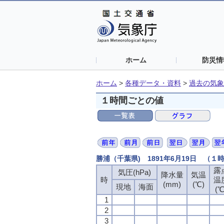
ホーム
防災情
ホーム
>
各種データ・資料
>
過去の気象
１時間ごとの値
勝浦（千葉県) 1891年6月19日 （１
露
気圧(hPa)
降水量
気温
時
温
(mm)
(℃)
現地
海面
(℃
1
2
3