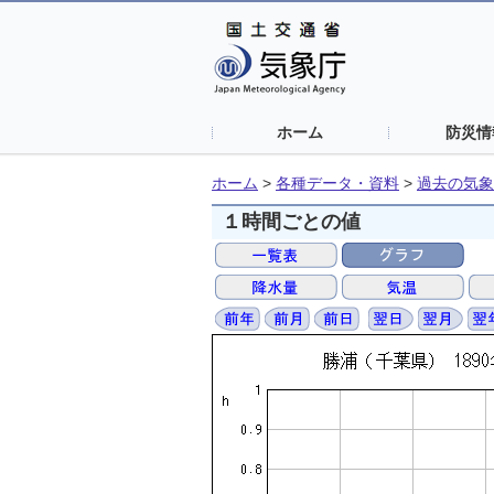
ホーム
防災情
ホーム
>
各種データ・資料
>
過去の気象
１時間ごとの値