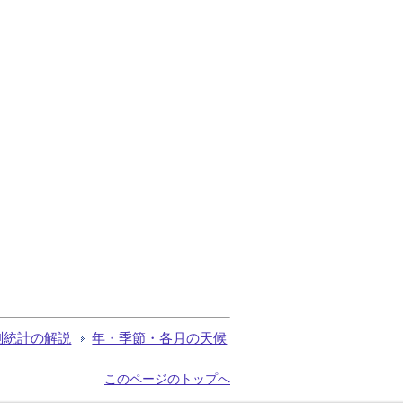
測統計の解説
年・季節・各月の天候
このページのトップへ