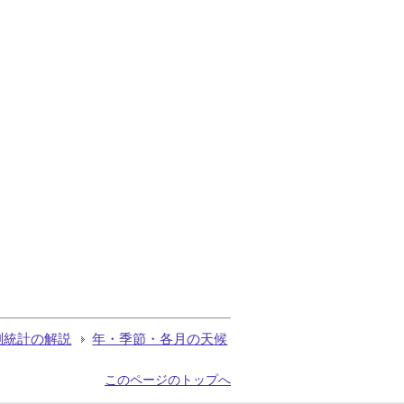
測統計の解説
年・季節・各月の天候
このページのトップへ