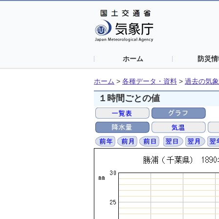
ホーム
防災情
ホーム
>
各種データ・資料
>
過去の気象
１時間ごとの値