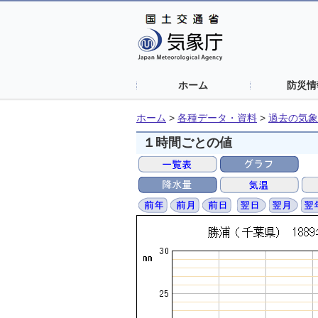
ホーム
防災情
ホーム
>
各種データ・資料
>
過去の気象
１時間ごとの値