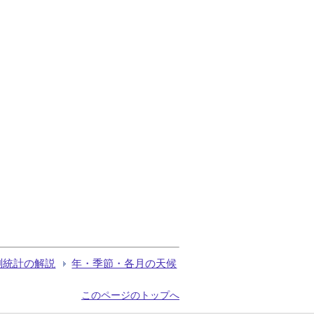
測統計の解説
年・季節・各月の天候
このページのトップへ