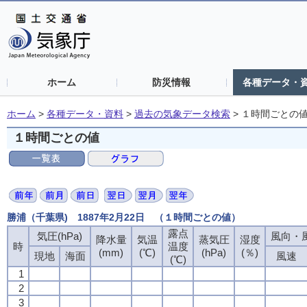
ホーム
防災情報
各種データ・
ホーム
>
各種データ・資料
>
過去の気象データ検索
>
１時間ごとの
１時間ごとの値
勝浦（千葉県) 1887年2月22日 （１時間ごとの値）
露点
露点
露点
露点
気圧(hPa)
気圧(hPa)
気圧(hPa)
気圧(hPa)
風向・風
風向・風
風向・風
風向・風
降水量
降水量
降水量
降水量
気温
気温
気温
気温
蒸気圧
蒸気圧
蒸気圧
蒸気圧
湿度
湿度
湿度
湿度
時
時
時
時
温度
温度
温度
温度
(mm)
(mm)
(mm)
(mm)
(℃)
(℃)
(℃)
(℃)
(hPa)
(hPa)
(hPa)
(hPa)
(％)
(％)
(％)
(％)
現地
現地
現地
現地
海面
海面
海面
海面
風速
風速
風速
風速
(℃)
(℃)
(℃)
(℃)
1
1
1
1
2
2
2
2
3
3
3
3