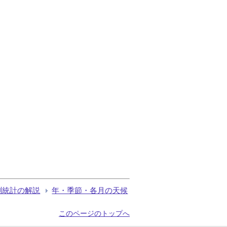
測統計の解説
年・季節・各月の天候
このページのトップへ