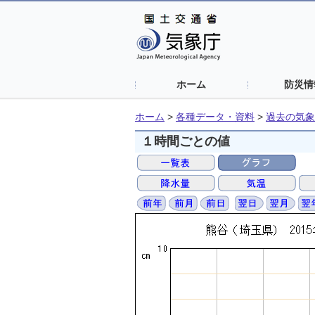
ホーム
防災情
ホーム
>
各種データ・資料
>
過去の気象
１時間ごとの値