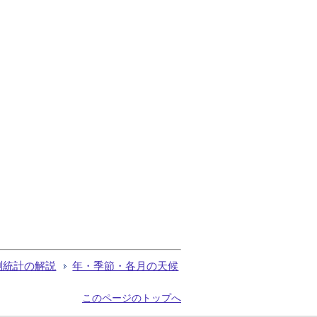
測統計の解説
年・季節・各月の天候
このページのトップへ