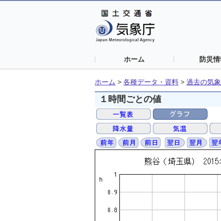
ホーム
防災情
ホーム
>
各種データ・資料
>
過去の気象
１時間ごとの値