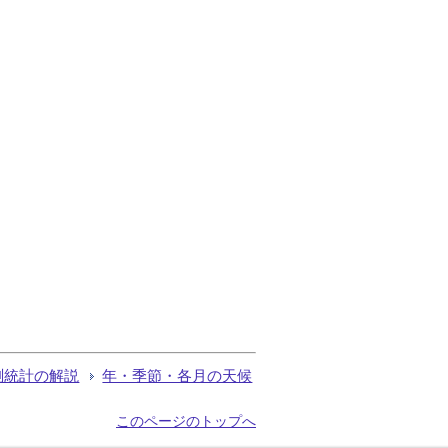
測統計の解説
年・季節・各月の天候
このページのトップへ