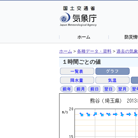
ホーム
防災情
ホーム
>
各種データ・資料
>
過去の気象
１時間ごとの値