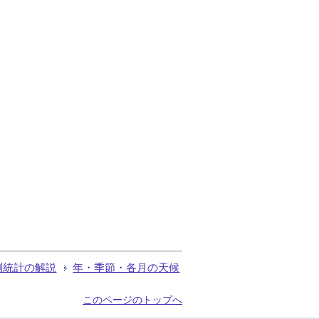
測統計の解説
年・季節・各月の天候
このページのトップへ