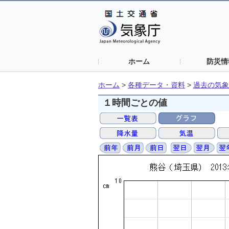
ホーム
防災情
ホーム
>
各種データ・資料
>
過去の気象
１時間ごとの値