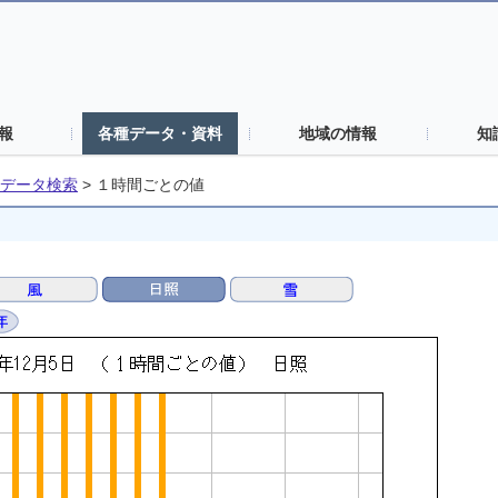
報
各種データ・資料
地域の情報
知
データ検索
>
１時間ごとの値