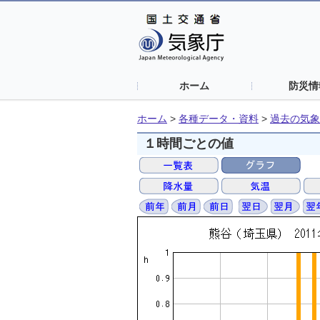
ホーム
防災情
ホーム
>
各種データ・資料
>
過去の気象
１時間ごとの値