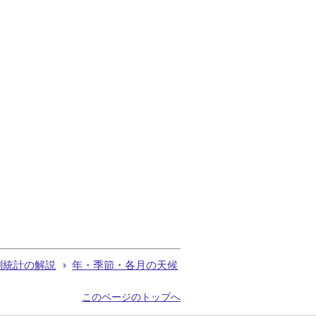
測統計の解説
年・季節・各月の天候
このページのトップへ