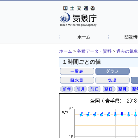
ホーム
防災情
ホーム
>
各種データ・資料
>
過去の気象
１時間ごとの値