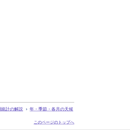
測統計の解説
年・季節・各月の天候
このページのトップへ