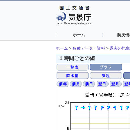
ホーム
防災情
ホーム
>
各種データ・資料
>
過去の気象
１時間ごとの値