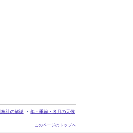
測統計の解説
年・季節・各月の天候
このページのトップへ